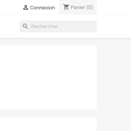
shopping_cart

Panier
(0)
Connexion
search