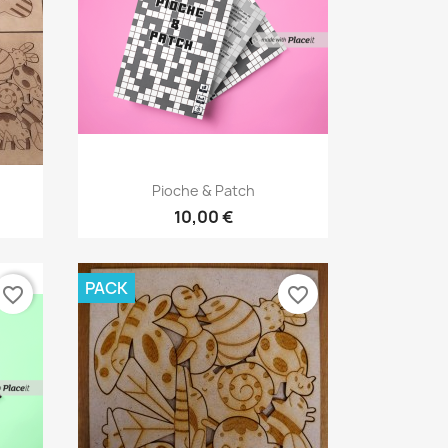
Aperçu rapide

Pioche & Patch
10,00 €
PACK
favorite_border
favorite_border