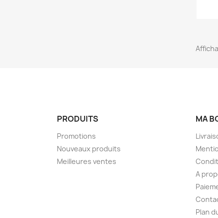
Afficha
PRODUITS
MA B
Promotions
Livrai
Nouveaux produits
Mentio
Meilleures ventes
Condit
A pro
Paieme
Conta
Plan d