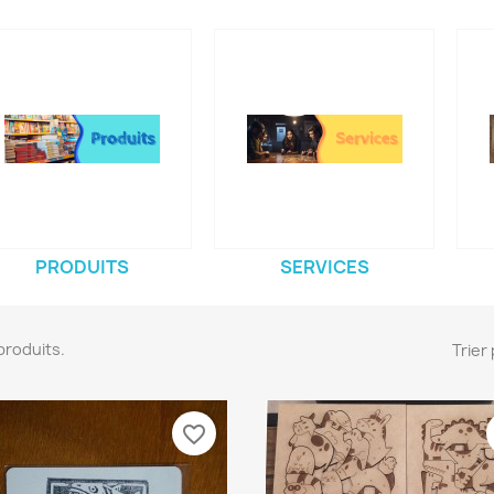
PRODUITS
SERVICES
8 produits.
Trier 
favorite_border