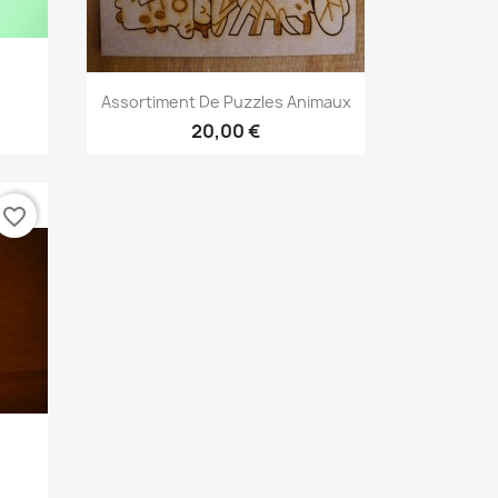
Aperçu rapide

Assortiment De Puzzles Animaux
20,00 €
favorite_border