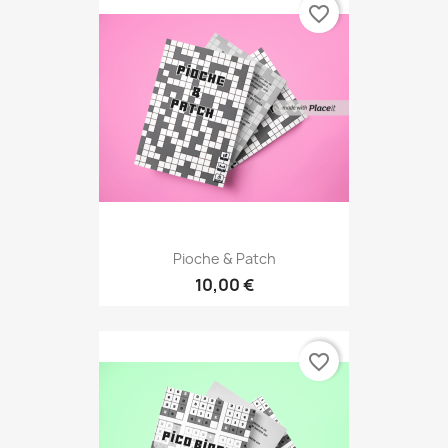
favorite_border
Pioche & Patch
10,00 €
favorite_border