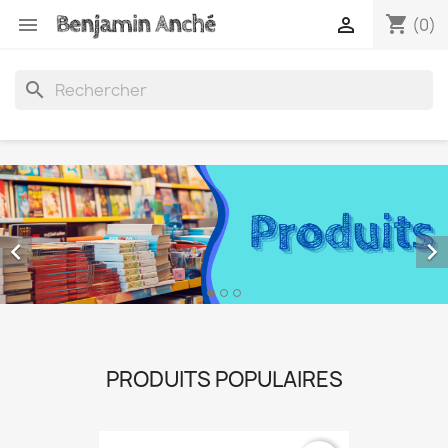
shopping_cart


(0)
search


PRODUITS POPULAIRES