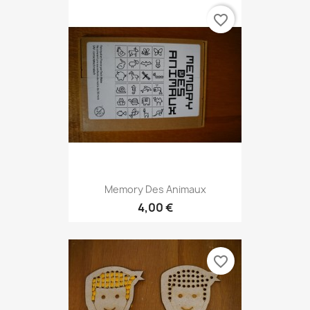
favorite_border
Memory Des Animaux
4,00 €
favorite_border