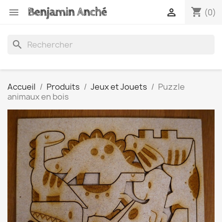
shopping_cart


(0)
search
Accueil
Produits
Jeux et Jouets
Puzzle
animaux en bois