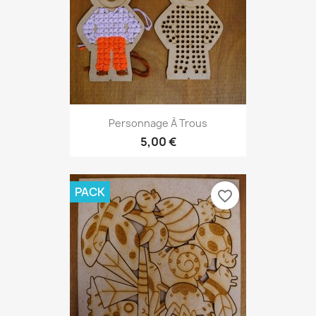
Personnage À Trous
5,00 €
PACK
favorite_border